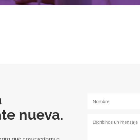
a
te nueva.
para que nos escribas o